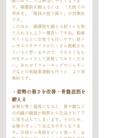
腹のぽっこりは解消しやすくなりま
す。腸腰筋を鍛えるには、「大股での
早歩き」「階段の登り降り」が効果的
です。
このほか、腸腰筋を鍛える筋トレも取
り入れるとより一層良いですね。動画
サイトなどに女性でも行いやすい筋ト
レやエクササイズがたくさん掲載され
ていると思いますので、できそうなも
のをチョイスして挑戦してみてくださ
い。あわせてウォーキングやジョギン
グなどの有酸素運動も行うと、より効
果的です。
・姿勢の悪さを改善・骨盤底筋を
鍛える
姿勢が悪く猫背になると、胃や腸など
の内臓の臓器が胸郭から圧迫されて下
に落ち込んでしまいます。そのため、
お腹がぽっこり目立ちやすくなりま
す。日頃から背筋をピンと張って、お