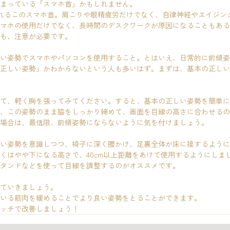
まっている「スマホ首」かもしれません。
れるこのスマホ首。肩こりや眼精疲労だけでなく、自律神経やエイジン
マホの使用だけでなく、長時間のデスクワークが原因になることもある
も、注意が必要です。
い姿勢でスマホやパソコンを使用すること。とはいえ、日常的に前傾姿
正しい姿勢」かわからないという人も多いはず。まずは、基本の正しい
て、軽く胸を張ってみてください。すると、基本の正しい姿勢を簡単に
、この姿勢のまま脇をしっかり締めて、画面を目線の高さに合わせるの
場合は、最低限、前傾姿勢にならないように気を付けましょう。
い姿勢を意識しつつ、椅子に深く腰かけ、足裏全体が床に接するように
くはやや下になる高さで、40cm以上距離をあけて使用するようにしま
タンドなどを使って目線を調整するのがオススメです。
ていきましょう。
いる筋肉を緩めることでより良い姿勢をとることができます。
ッチで改善しましょう！