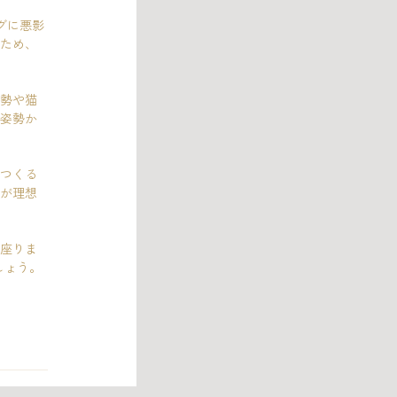
グに悪影
ため、
勢や猫
姿勢か
つくる
が理想
座りま
しょう。