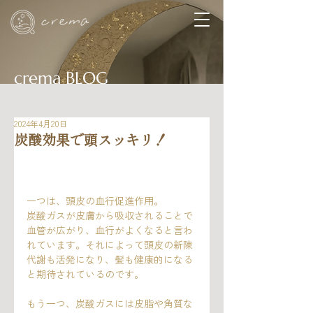
crema BLOG
2024年4月20日
炭酸効果で頭スッキリ！
一つは、頭皮の血行促進作用。
炭酸ガスが皮膚から吸収されることで
血管が広がり、血行がよくなると言わ
れています。それによって頭皮の新陳
代謝も活発になり、髪も健康的になる
と期待されているのです。
もう一つ、炭酸ガスには皮脂や角質な